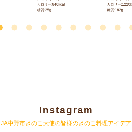
カロリー:
840
kcal
カロリー:
1220
k
糖質:
25
g
糖質:
182
g
Instagram
JA中野市きのこ大使の
皆様のきのこ料理アイデア