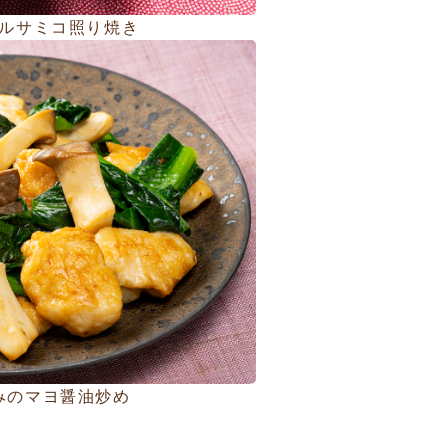
ルサミコ照り焼き
みのマヨ醤油炒め