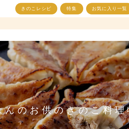
きのこレシピ
特集
お気に入り一覧
はんのお供のきのこ料理