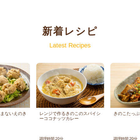
新着レシピ
Latest Recipes
包まないえのき
レンジで作るきのこのスパイシ
きのこたっぷ
ーココナッツカレー
調理時間:
20
分
調理時間:
20
分