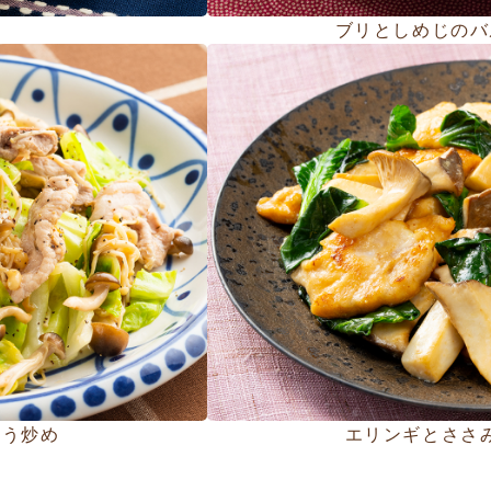
ブリとしめじのバ
ょう炒め
エリンギとささ