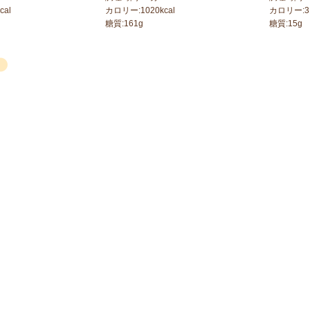
cal
カロリー:
1020
kcal
カロリー:
3
糖質:
161
g
糖質:
15
g