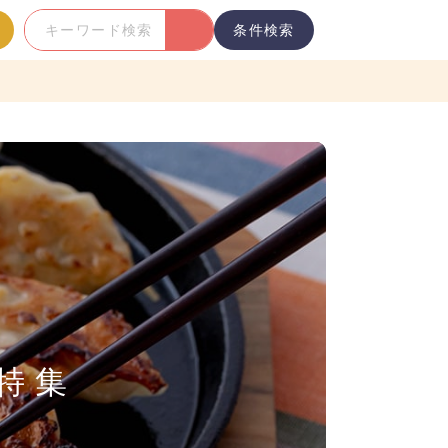
条件検索
キ
ー
ワ
ー
ド
検
索
特集