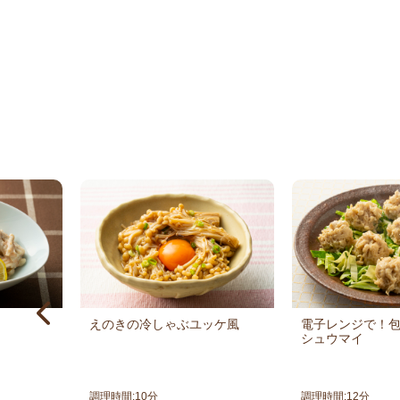
えのきの冷しゃぶユッケ風
電子レンジで！
シュウマイ
調理時間:
10
分
調理時間:
12
分