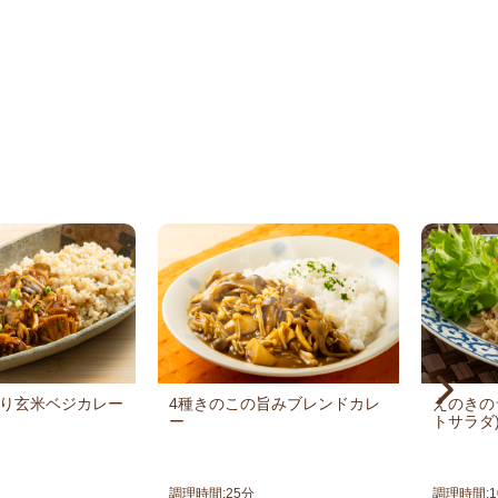
り玄米ベジカレー
4種きのこの旨みブレンドカレ
えのきの
ー
トサラダ
調理時間:
25
分
調理時間:
1