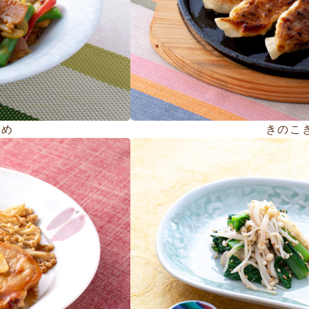
炒め
きのこ