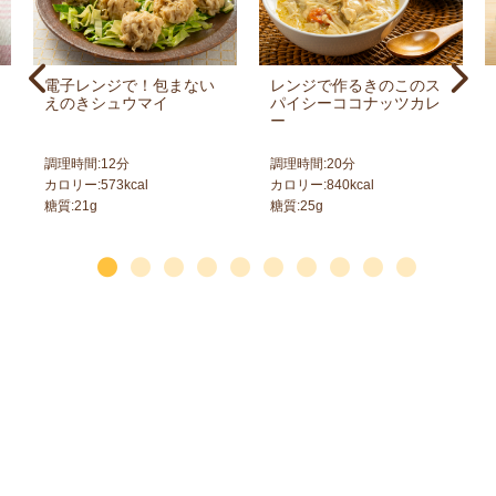
電子レンジで！包まない
レンジで作るきのこのス
えのきシュウマイ
パイシーココナッツカレ
ー
調理時間:
12
分
調理時間:
20
分
カロリー:
573
kcal
カロリー:
840
kcal
糖質:
21
g
糖質:
25
g