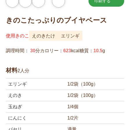
印刷する
お
気
に
入
きのこたっぷりのブイヤベース
り
に
追
加
使用きのこ
えのきたけ
エリンギ
調理時間：
30
分
カロリー：
623
kcal
糖質：
10.5
g
材料
2人分
エリンギ
1/2袋（100g）
えのき
1/2袋（100g）
玉ねぎ
1/4個
にんにく
1/2片
パセリ
適量