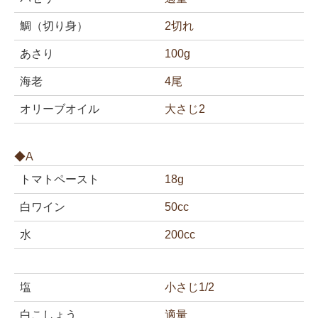
鯛（切り身）
2切れ
あさり
100g
海老
4尾
オリーブオイル
大さじ2
◆A
トマトペースト
18g
白ワイン
50cc
水
200cc
塩
小さじ1/2
白こしょう
適量