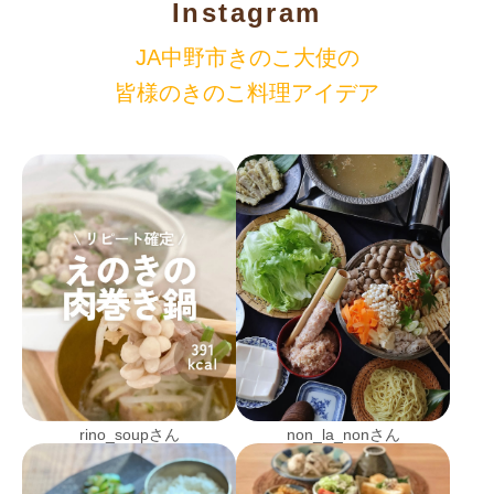
Instagram
JA中野市きのこ大使の
皆様のきのこ料理アイデア
rino_soupさん
non_la_nonさん