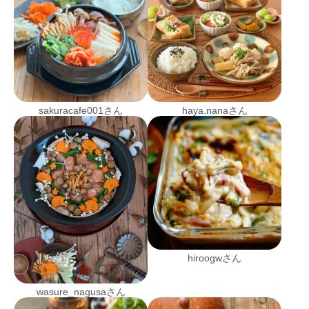
sakuracafe001さん
haya.nanaさん
hiroogwさん
wasure_nagusaさん