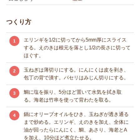
つくり方
エリンギを1/2に切ってから5mm厚にスライス
1
する。えのきは根元を落とし1/2の長さに切って
ほぐす。
玉ねぎは薄切りにする。にんにくは皮を剥き、
2
包丁の背で潰す。パセリはみじん切りにする。
鯛に塩を振り、5分ほど置いて水気を拭き取
3
る。海老は竹串を使って背わたを取る。
鍋にオリーブオイルをひき、玉ねぎが透き通る
4
まで炒める。エリンギ、えのきを加え、全体に
油が回ったらにんにく、鯛、あさり、海老とA
を加え、10分ほど煮立たせる。