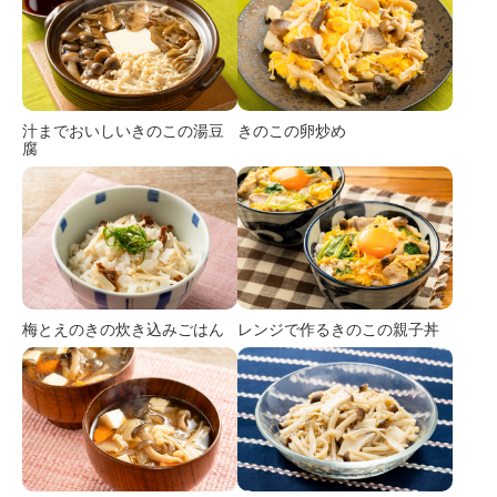
汁までおいしいきのこの湯豆
きのこの卵炒め
腐
梅とえのきの炊き込みごはん
レンジで作るきのこの親子丼