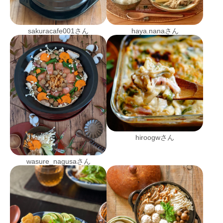
sakuracafe001さん
haya.nanaさん
hiroogwさん
wasure_nagusaさん