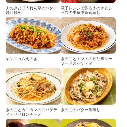
えのきとほうれん草のバター
電子レンジで作るえのきとシ
醤油炒め
ラスの中華風茶碗蒸し
ヤンニョムえのき
きのことトマトのピリ辛シー
フードスパゲティ
きのことカニカマのスパゲテ
きのこのバター酒蒸し
ィ・ペペロンチーノ