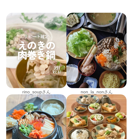
rino_soupさん
non_la_nonさん