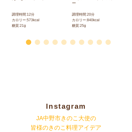
ー
調理時間:
12
分
調理時間:
20
分
カロリー:
573
kcal
カロリー:
840
kcal
糖質:
21
g
糖質:
25
g
Instagram
JA中野市きのこ大使の
皆様のきのこ料理アイデア