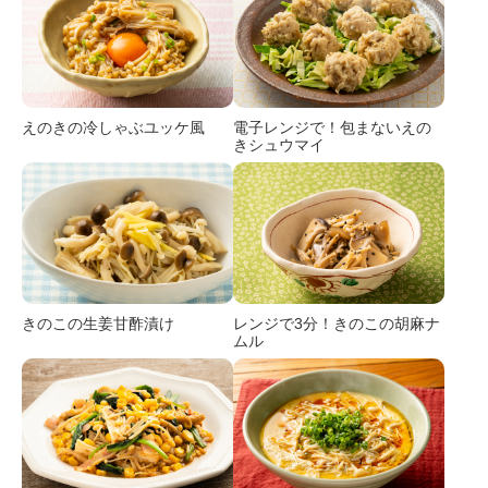
えのきの冷しゃぶユッケ風
電子レンジで！包まないえの
きシュウマイ
きのこの生姜甘酢漬け
レンジで3分！きのこの胡麻ナ
ムル