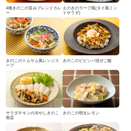
4種きのこの旨みブレンドカレ
えのきのラープ風(タイ風ミン
ー
トサラダ)
きのこのトムヤム風レンジス
きのこのビビンバ混ぜご飯
ープ
サラダチキンの冷やしきのこ
きのこの明太レモン
南蛮