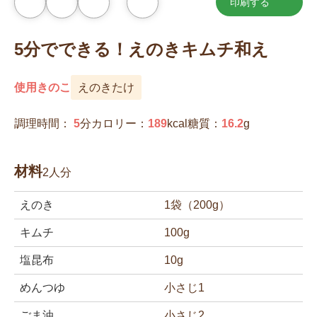
印刷する
お
気
に
入
5分でできる！えのきキムチ和え
り
に
追
加
使用きのこ
えのきたけ
調理時間：
5
分
カロリー：
189
kcal
糖質：
16.2
g
材料
2人分
えのき
1袋（200g）
キムチ
100g
塩昆布
10g
めんつゆ
小さじ1
ごま油
小さじ2