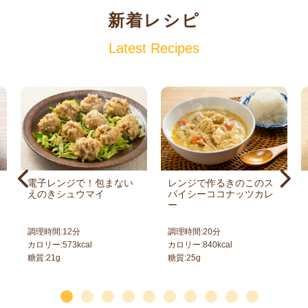
新着レシピ
Latest Recipes
電子レンジで！包まない
レンジで作るきのこのス
えのきシュウマイ
パイシーココナッツカレ
ー
調理時間:
12
分
調理時間:
20
分
カロリー:
573
kcal
カロリー:
840
kcal
糖質:
21
g
糖質:
25
g