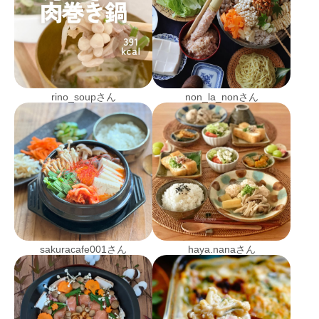
rino_soupさん
non_la_nonさん
sakuracafe001さん
haya.nanaさん