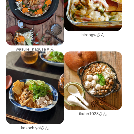
hiroogwさん
wasure_nagusaさん
ikuho1028さん
kokochiyoiさん