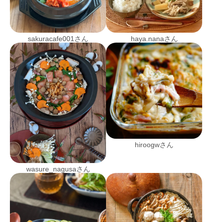
sakuracafe001さん
haya.nanaさん
hiroogwさん
wasure_nagusaさん