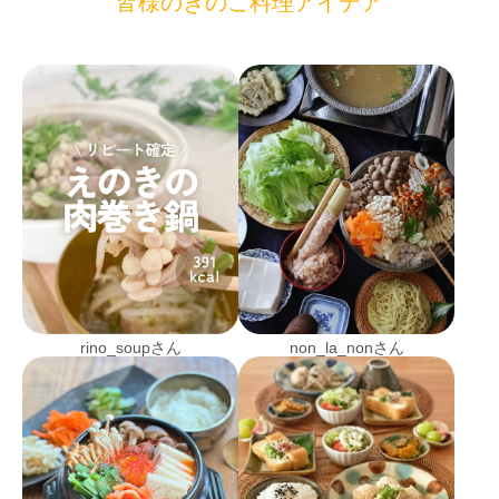
皆様のきのこ料理アイデア
rino_soupさん
non_la_nonさん