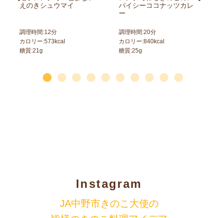
えのきシュウマイ
パイシーココナッツカレ
ー
調理時間:
12
分
調理時間:
20
分
カロリー:
573
kcal
カロリー:
840
kcal
糖質:
21
g
糖質:
25
g
Instagram
JA中野市きのこ大使の