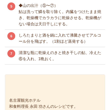
◆山の出汁（⑤〜⑦）
5
鮎は洗って鱗を取り除く。内臓をつけたまま焼
き、乾燥機でカラカラに乾燥させる。乾燥機が
ない場合は天日干しにする。
しろたまりと酒を鍋に入れて沸騰させてアルコ
6
ール分を飛ばす。（1割ほど蒸発する）
清潔な瓶に乾燥えのきと焼き干しの鮎、冷えた
7
⑥を入れ、1晩おく。
名古屋観光ホテル
和食料理長 永田 功さんのレシピです。