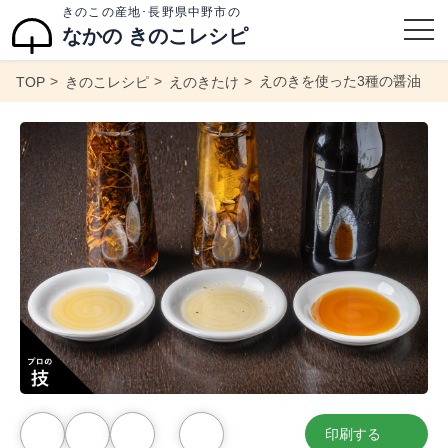
きのこの産地･長野県中野市の
なかの きのこレシピ
えのきを使った3種の醤油
TOP
きのこレシピ
えのきたけ
印刷する
お