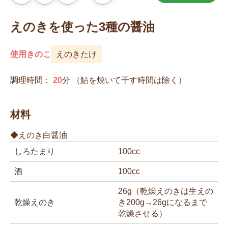
気
に
入
えのきを使った3種の醤油
り
に
追
加
使用きのこ
えのきたけ
調理時間：
20
分
（鮎を焼いて干す時間は除く）
材料
◆えのき白醤油
しろたまり
100cc
酒
100cc
26g（乾燥えのきは生えの
乾燥えのき
き200g→26gになるまで
乾燥させる）