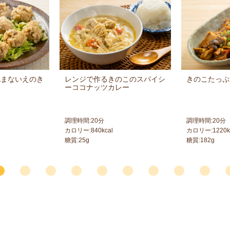
包まないえのき
レンジで作るきのこのスパイシ
きのこたっぷ
ーココナッツカレー
調理時間:
20
分
調理時間:
20
分
カロリー:
840
kcal
カロリー:
1220
k
糖質:
25
g
糖質:
182
g