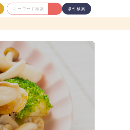
条件検索
キ
ー
ワ
ー
ド
検
索