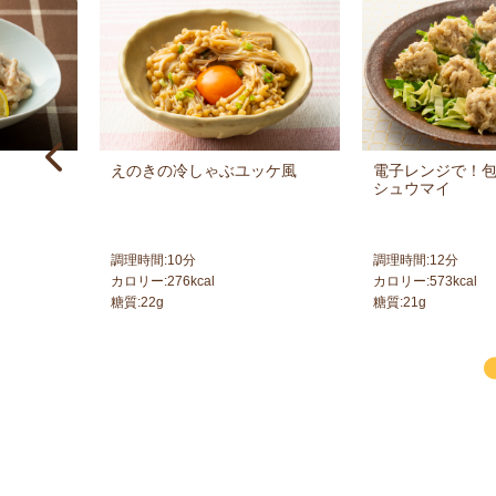
えのきの冷しゃぶユッケ風
電子レンジで！
シュウマイ
調理時間:
10
分
調理時間:
12
分
カロリー:
276
kcal
カロリー:
573
kcal
糖質:
22
g
糖質:
21
g