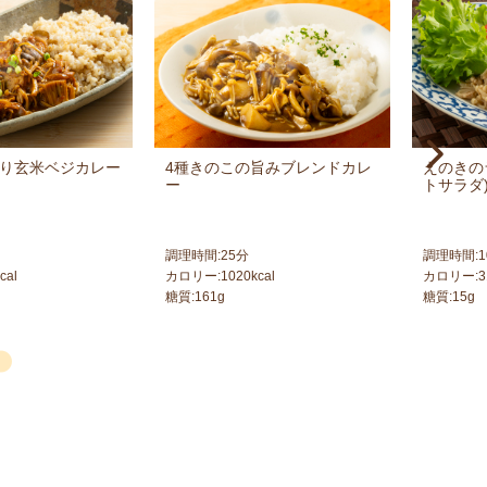
り玄米ベジカレー
4種きのこの旨みブレンドカレ
えのきの
ー
トサラダ
調理時間:
25
分
調理時間:
1
cal
カロリー:
1020
kcal
カロリー:
3
糖質:
161
g
糖質:
15
g