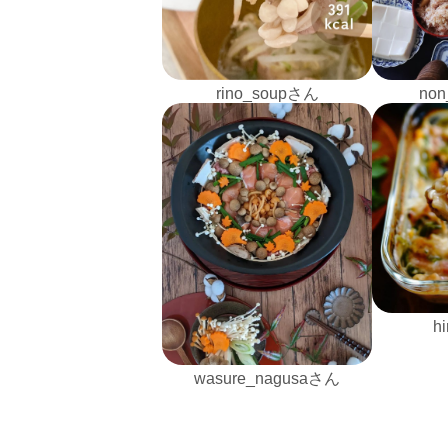
rino_soupさん
non
h
wasure_nagusaさん