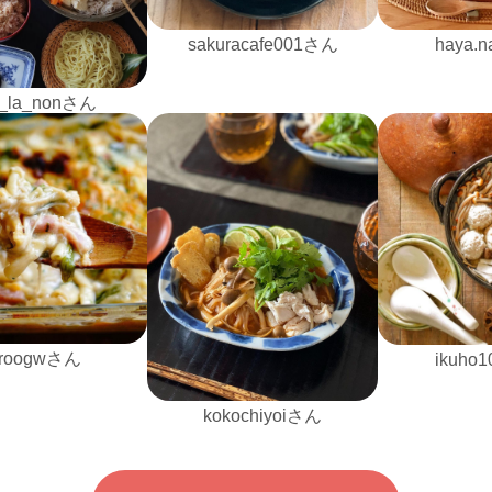
sakuracafe001さん
haya.
_la_nonさん
iroogwさん
ikuho
kokochiyoiさん