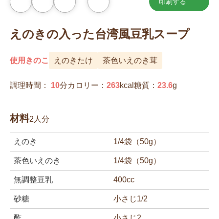
印刷する
お
気
に
入
えのきの入った台湾風豆乳スープ
り
に
追
加
使用きのこ
えのきたけ
茶色いえのき茸
調理時間：
10
分
カロリー：
263
kcal
糖質：
23.6
g
材料
2人分
えのき
1/4袋（50g）
茶色いえのき
1/4袋（50g）
無調整豆乳
400cc
砂糖
小さじ1/2
酢
小さじ2