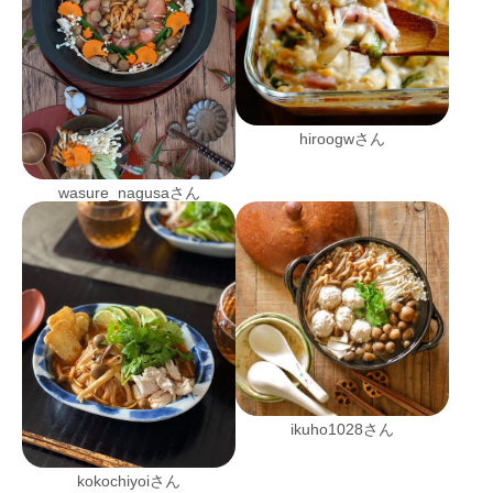
hiroogwさん
wasure_nagusaさん
ikuho1028さん
kokochiyoiさん