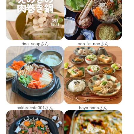
rino_soupさん
non_la_nonさん
sakuracafe001さん
haya.nanaさん