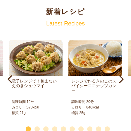
新着レシピ
Latest Recipes
電子レンジで！包まない
レンジで作るきのこのス
えのきシュウマイ
パイシーココナッツカレ
ー
調理時間:
12
分
調理時間:
20
分
カロリー:
573
kcal
カロリー:
840
kcal
糖質:
21
g
糖質:
25
g