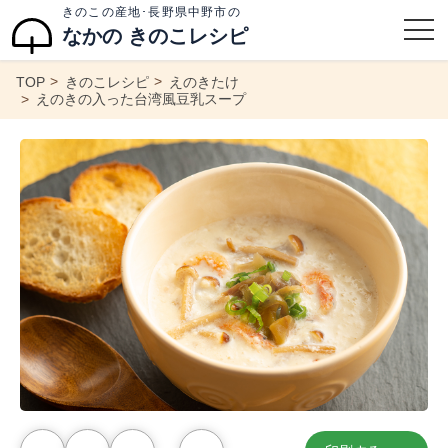
きのこの産地･長野県中野市の
なかの きのこレシピ
TOP
きのこレシピ
えのきたけ
えのきの入った台湾風豆乳スープ