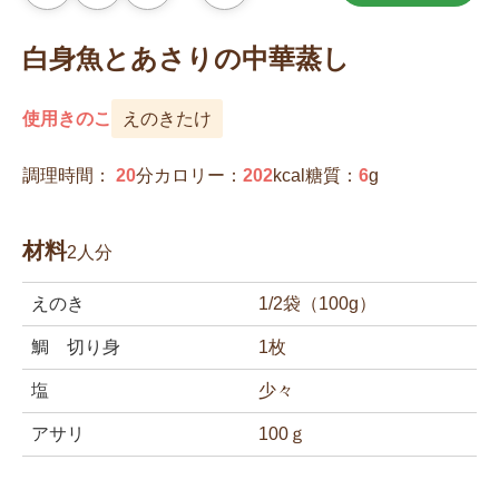
気
に
入
白身魚とあさりの中華蒸し
り
に
追
加
使用きのこ
えのきたけ
調理時間：
20
分
カロリー：
202
kcal
糖質：
6
g
材料
2人分
えのき
1/2袋（100g）
鯛 切り身
1枚
塩
少々
アサリ
100ｇ