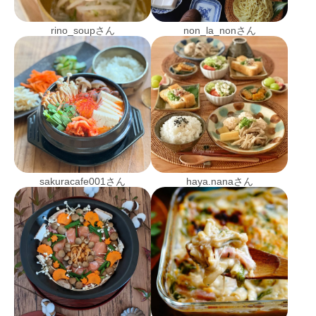
rino_soupさん
non_la_nonさん
sakuracafe001さん
haya.nanaさん