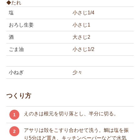
◆たれ
塩
小さじ1/4
おろし生姜
小さじ1
酒
大さじ2
ごま油
小さじ1/2
小ねぎ
少々
つくり方
えのきは根元を切り落とし、半分に切る。
1
アサリは殻をこすり合わせて洗う。鯛は塩を振
2
り5分ほど置き、キッチンペーパーなどで水気