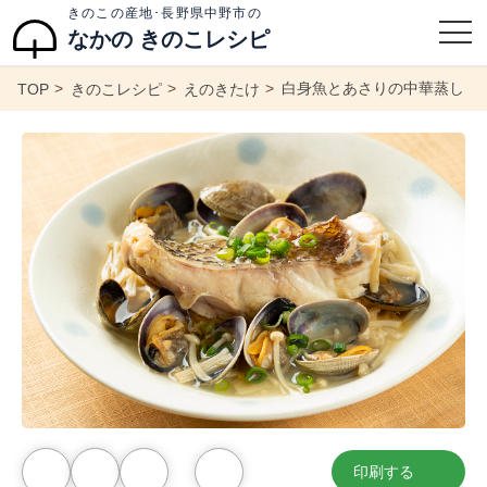
きのこの産地･長野県中野市の
なかの きのこレシピ
白身魚とあさりの中華蒸し
TOP
きのこレシピ
えのきたけ
印刷する
お