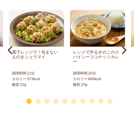
電子レンジで！包まない
レンジで作るきのこのス
えのきシュウマイ
パイシーココナッツカレ
ー
調理時間:
12
分
調理時間:
20
分
カロリー:
573
kcal
カロリー:
840
kcal
糖質:
21
g
糖質:
25
g