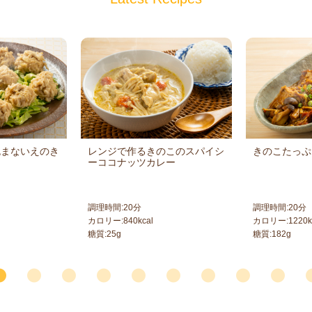
包まないえのき
レンジで作るきのこのスパイシ
きのこたっぷ
ーココナッツカレー
調理時間:
20
分
調理時間:
20
分
カロリー:
840
kcal
カロリー:
1220
k
糖質:
25
g
糖質:
182
g