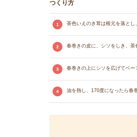
つくり方
茶色いえのき茸は根元を落とし
1
春巻きの皮に、シソをしき、茶
2
春巻きの上にシソを広げてベー
3
油を熱し、170度になったら
4