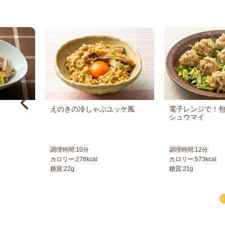
えのきの冷しゃぶユッケ風
電子レンジで！
シュウマイ
調理時間:
10
分
調理時間:
12
分
カロリー:
276
kcal
カロリー:
573
kcal
糖質:
22
g
糖質:
21
g