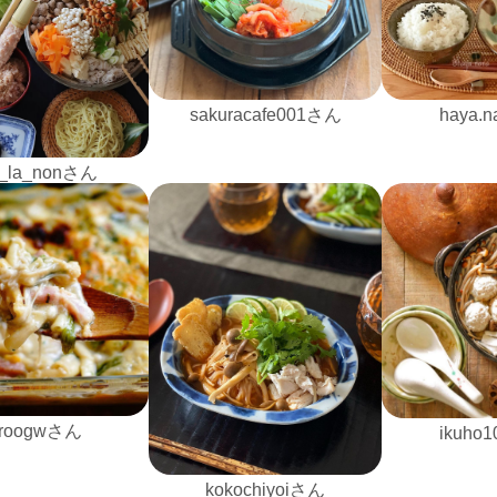
sakuracafe001さん
haya.
_la_nonさん
iroogwさん
ikuho
kokochiyoiさん