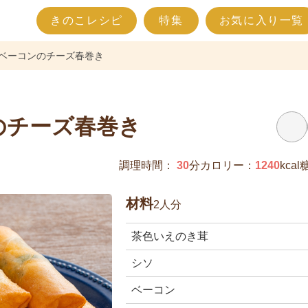
きのこレシピ
特集
お気に入り一覧
ベーコンのチーズ春巻き
のチーズ春巻き
調理時間：
30
分
カロリー：
1240
kcal
材料
2人分
茶色いえのき茸
シソ
ベーコン