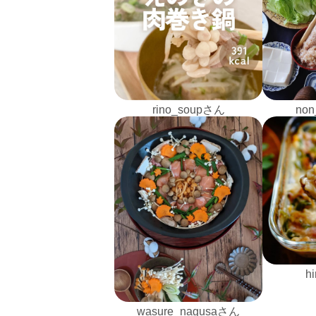
rino_soupさん
non
h
wasure_nagusaさん