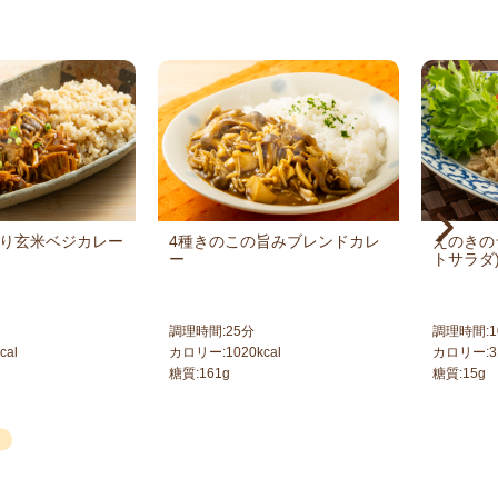
り玄米ベジカレー
4種きのこの旨みブレンドカレ
えのきの
ー
トサラダ
調理時間:
25
分
調理時間:
1
cal
カロリー:
1020
kcal
カロリー:
3
糖質:
161
g
糖質:
15
g