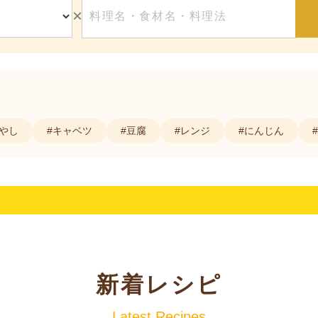
×
もやし
#キャベツ
#豆腐
#レンジ
#にんじん
新着レシピ
Latest Recipes