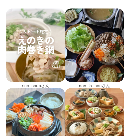
rino_soupさん
non_la_nonさん