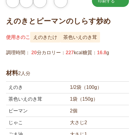
印刷する
お
気
に
入
えのきとピーマンのしらす炒め
り
に
追
加
使用きのこ
えのきたけ
茶色いえのき茸
調理時間：
20
分
カロリー：
227
kcal
糖質：
16.8
g
材料
2人分
えのき
1/2袋（100g）
茶色いえのき茸
1袋（150g）
ピーマン
2個
じゃこ
大さじ2
ごま油
大さじ1