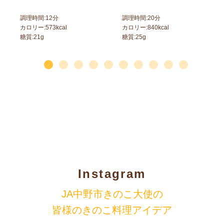
調理時間:
12
分
調理時間:
20
分
カロリー:
573
kcal
カロリー:
840
kcal
糖質:
21
g
糖質:
25
g
Instagram
JA中野市きのこ大使の
皆様のきのこ料理アイデア