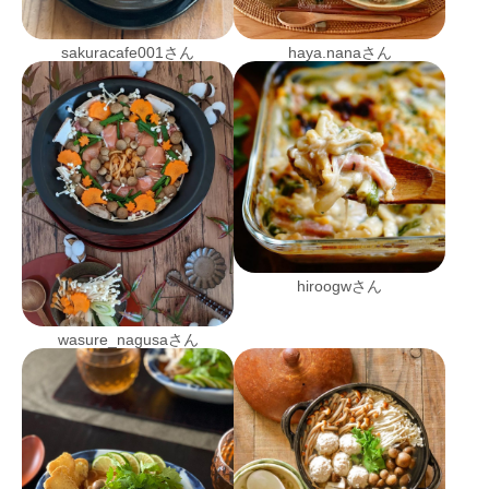
sakuracafe001さん
haya.nanaさん
hiroogwさん
wasure_nagusaさん