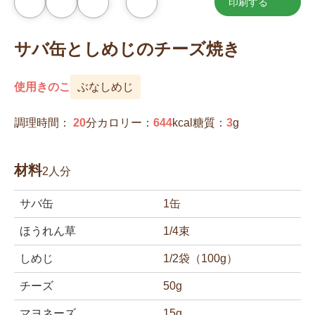
印刷する
お
気
に
入
サバ缶としめじのチーズ焼き
り
に
追
加
使用きのこ
ぶなしめじ
調理時間：
20
分
カロリー：
644
kcal
糖質：
3
g
材料
2人分
サバ缶
1缶
ほうれん草
1/4束
しめじ
1/2袋（100g）
チーズ
50g
マヨネーズ
15g