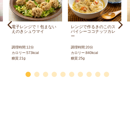
電子レンジで！包まない
レンジで作るきのこのス
えのきシュウマイ
パイシーココナッツカレ
ー
調理時間:
12
分
調理時間:
20
分
カロリー:
573
kcal
カロリー:
840
kcal
糖質:
21
g
糖質:
25
g