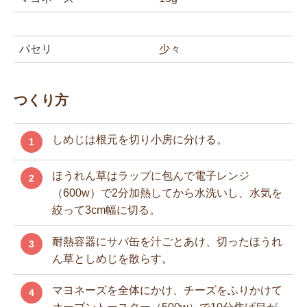
パセリ
少々
つくり方
しめじは根元を切り小房に分ける。
1
ほうれん草はラップに包んで電子レンジ
2
（600w）で2分加熱してから水洗いし、水気を
絞って3cm幅に切る。
耐熱容器にサバ缶を汁ごとあけ、切ったほうれ
3
ん草としめじを散らす。
マヨネーズを全体にかけ、チーズをふりかけて
4