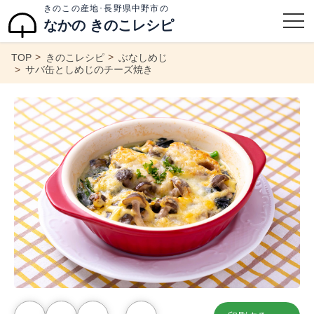
きのこの産地･長野県中野市の
なかの きのこレシピ
TOP
きのこレシピ
ぶなしめじ
サバ缶としめじのチーズ焼き