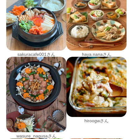
sakuracafe001さん
haya.nanaさん
hiroogwさん
wasure_nagusaさん