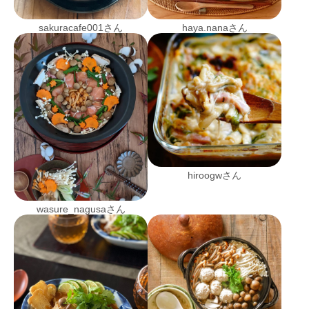
sakuracafe001さん
haya.nanaさん
hiroogwさん
wasure_nagusaさん