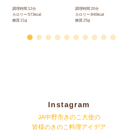
調理時間:
12
分
調理時間:
20
分
カロリー:
573
kcal
カロリー:
840
kcal
糖質:
21
g
糖質:
25
g
Instagram
JA中野市きのこ大使の
皆様のきのこ料理アイデア