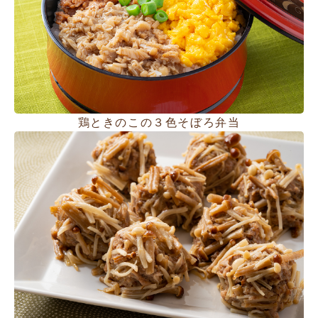
鶏ときのこの３色そぼろ弁当