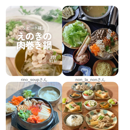
rino_soupさん
non_la_nonさん