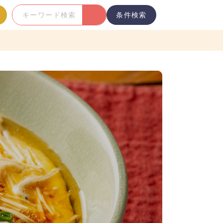
条件検索
キ
ー
ワ
ー
ド
検
索