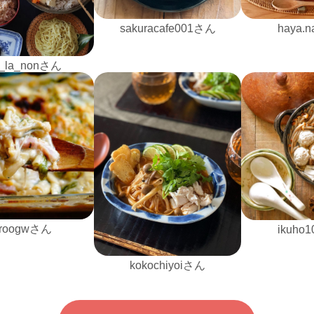
sakuracafe001さん
haya.
_la_nonさん
iroogwさん
ikuho
kokochiyoiさん