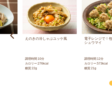
えのきの冷しゃぶユッケ風
電子レンジで！
シュウマイ
調理時間:
10
分
調理時間:
12
分
カロリー:
276
kcal
カロリー:
573
kcal
糖質:
22
g
糖質:
21
g