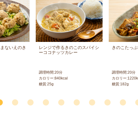
包まないえのき
レンジで作るきのこのスパイシ
きのこたっぷ
ーココナッツカレー
調理時間:
20
分
調理時間:
20
分
カロリー:
840
kcal
カロリー:
1220
k
糖質:
25
g
糖質:
182
g