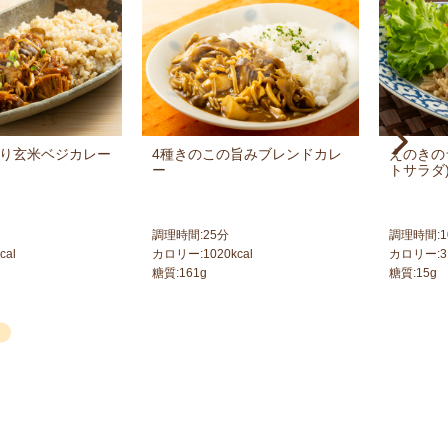
り玄米ベジカレー
4種きのこの旨みブレンドカレ
えのきの
ー
トサラダ
調理時間:
25
分
調理時間:
1
cal
カロリー:
1020
kcal
カロリー:
3
糖質:
161
g
糖質:
15
g