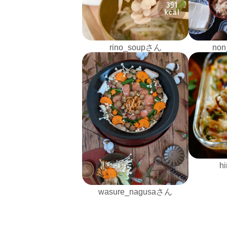
rino_soupさん
non
h
wasure_nagusaさん