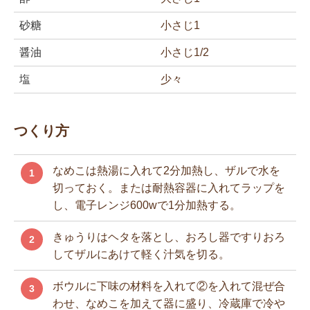
砂糖
小さじ1
醤油
小さじ1/2
塩
少々
つくり方
なめこは熱湯に入れて2分加熱し、ザルで水を
1
切っておく。または耐熱容器に入れてラップを
し、電子レンジ600wで1分加熱する。
きゅうりはヘタを落とし、おろし器ですりおろ
2
してザルにあけて軽く汁気を切る。
ボウルに下味の材料を入れて②を入れて混ぜ合
3
わせ、なめこを加えて器に盛り、冷蔵庫で冷や