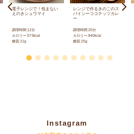
電子レンジで！包まない
レンジで作るきのこのス
えのきシュウマイ
パイシーココナッツカレ
ー
調理時間:
12
分
調理時間:
20
分
カロリー:
573
kcal
カロリー:
840
kcal
糖質:
21
g
糖質:
25
g
Instagram