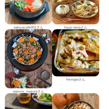
sakuracafe001さん
haya.nanaさん
hiroogwさん
wasure_nagusaさん