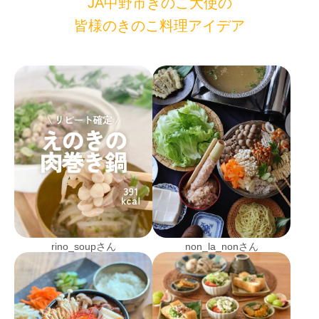
JA中野市きのこ大使の
皆様のきのこ料理アイデア
rino_soupさん
non_la_nonさん