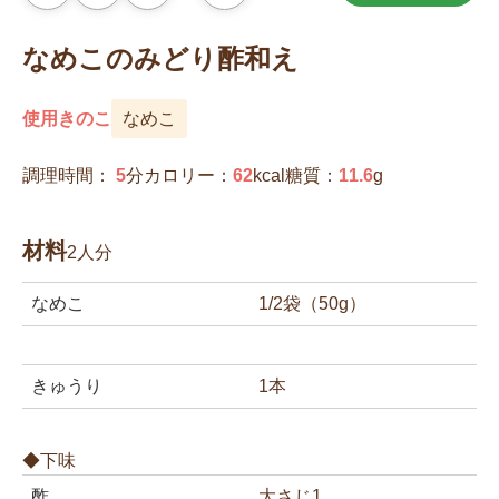
気
に
入
なめこのみどり酢和え
り
に
追
加
使用きのこ
なめこ
調理時間：
5
分
カロリー：
62
kcal
糖質：
11.6
g
材料
2人分
なめこ
1/2袋（50g）
きゅうり
1本
◆下味
酢
大さじ1