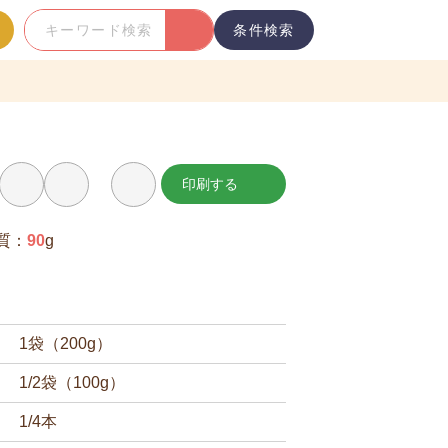
条件検索
キ
ー
ワ
ー
ド
検
印刷する
お
索
気
に
入
質：
90
g
り
に
追
加
1袋（200g）
1/2袋（100g）
1/4本