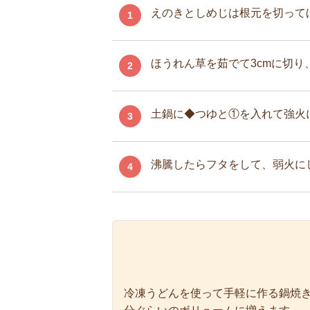
えのきとしめじは根元を切って
1
ほうれん草を茹でて3cmに切り
2
土鍋に◆つゆと①を入れて強火
3
沸騰したらフタをして、弱火に
4
冷凍うどんを使って手軽に作る鍋焼き