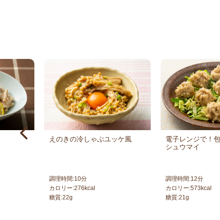
えのきの冷しゃぶユッケ風
電子レンジで！
シュウマイ
調理時間:
10
分
調理時間:
12
分
カロリー:
276
kcal
カロリー:
573
kcal
糖質:
22
g
糖質:
21
g