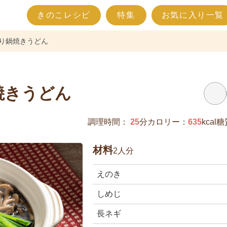
きのこレシピ
特集
お気に入り一覧
り鍋焼きうどん
焼きうどん
調理時間：
25
分
カロリー：
635
kcal
糖
材料
2人分
えのき
しめじ
長ネギ