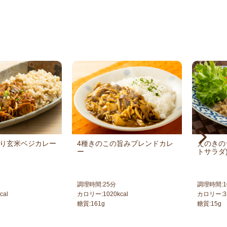
り玄米ベジカレー
4種きのこの旨みブレンドカレ
えのきの
ー
トサラダ
調理時間:
25
分
調理時間:
1
cal
カロリー:
1020
kcal
カロリー:
3
糖質:
161
g
糖質:
15
g