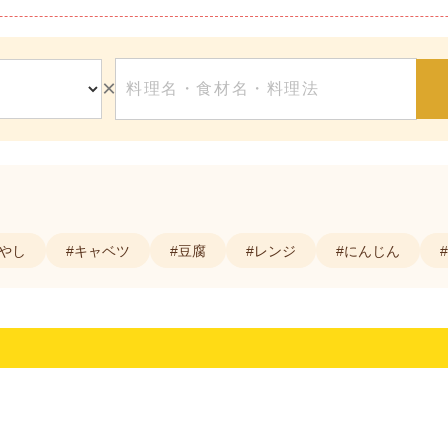
×
もやし
#キャベツ
#豆腐
#レンジ
#にんじん