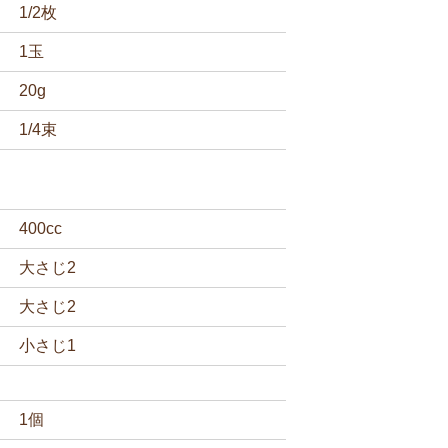
1/2枚
1玉
20g
1/4束
400cc
大さじ2
大さじ2
小さじ1
1個