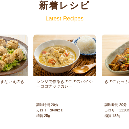
新着レシピ
Latest Recipes
包まないえのき
レンジで作るきのこのスパイシ
きのこたっぷ
ーココナッツカレー
調理時間:
20
分
調理時間:
20
分
カロリー:
840
kcal
カロリー:
1220
k
糖質:
25
g
糖質:
182
g