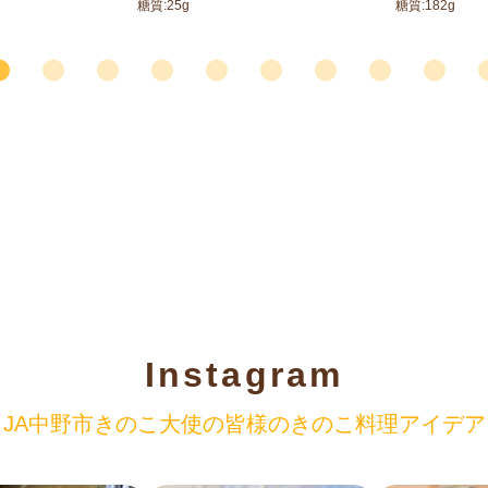
糖質:
25
g
糖質:
182
g
Instagram
JA中野市きのこ大使の
皆様のきのこ料理アイデア