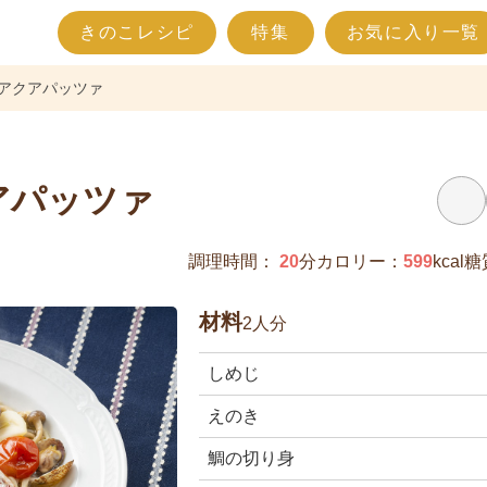
きのこレシピ
特集
お気に入り一覧
アクアパッツァ
アパッツァ
調理時間：
20
分
カロリー：
599
kcal
糖
材料
2人分
しめじ
えのき
鯛の切り身