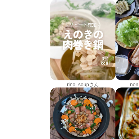
rino_soupさん
non