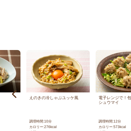
えのきの冷しゃぶユッケ風
電子レンジで！
シュウマイ
調理時間:
10
分
調理時間:
12
分
カロリー:
276
kcal
カロリー:
573
kcal