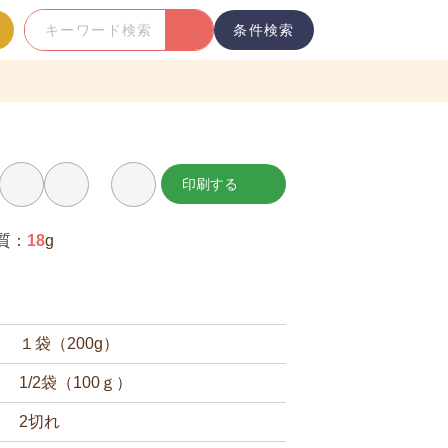
条件検索
キ
ー
ワ
ー
ド
検
印刷する
お
索
気
に
入
質：
18
g
り
に
追
加
１袋（200g）
1/2袋（100ｇ）
2切れ