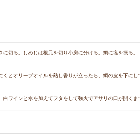
さに切る。しめじは根元を切り小房に分ける。鯛に塩を振る。
にくとオリーブオイルを熱し香りが立ったら、鯛の皮を下にして
、白ワインと水を加えてフタをして強火でアサリの口が開くま
。