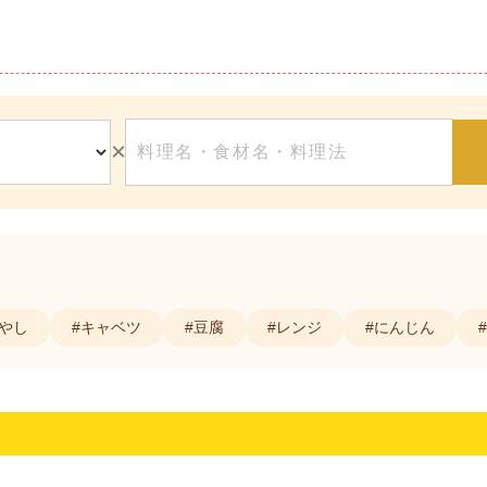
×
もやし
#キャベツ
#豆腐
#レンジ
#にんじん