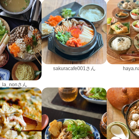
sakuracafe001さん
haya.
_la_nonさん