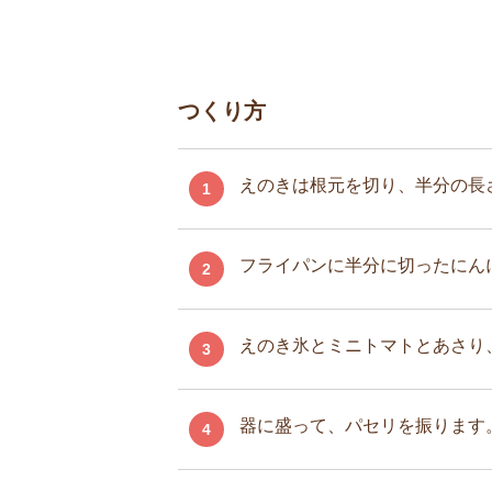
つくり方
えのきは根元を切り、半分の長
1
フライパンに半分に切ったにん
2
えのき氷とミニトマトとあさり
3
器に盛って、パセリを振ります
4