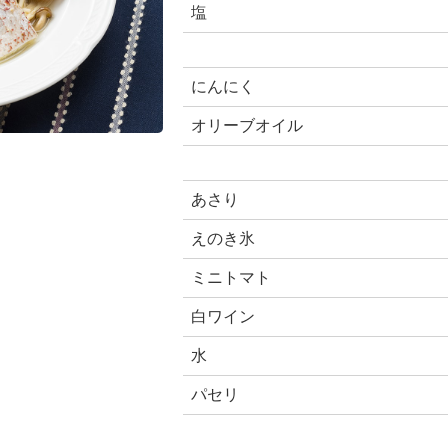
塩
にんにく
オリーブオイル
あさり
えのき氷
ミニトマト
白ワイン
水
パセリ