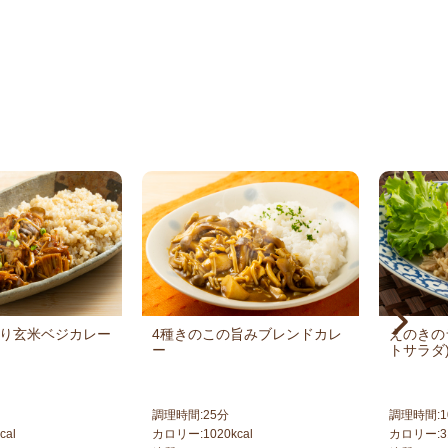
り玄米ベジカレー
4種きのこの旨みブレンドカレ
えのきの
ー
トサラダ
調理時間:
25
分
調理時間:
1
cal
カロリー:
1020
kcal
カロリー:
3