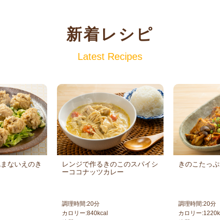
新着レシピ
Latest Recipes
包まないえのき
レンジで作るきのこのスパイシ
きのこたっぷ
ーココナッツカレー
調理時間:
20
分
調理時間:
20
分
カロリー:
840
kcal
カロリー:
1220
k