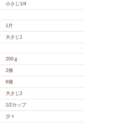
小さじ1/4
1片
大さじ1
200ｇ
2個
6個
大さじ2
1/2カップ
少々