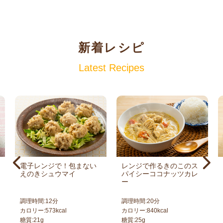
新着レシピ
Latest Recipes
電子レンジで！包まない
レンジで作るきのこのス
えのきシュウマイ
パイシーココナッツカレ
ー
調理時間:
12
分
調理時間:
20
分
カロリー:
573
kcal
カロリー:
840
kcal
糖質:
21
g
糖質:
25
g