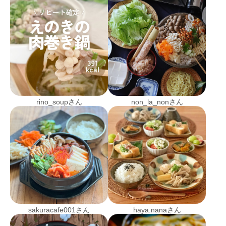
rino_soupさん
non_la_nonさん
sakuracafe001さん
haya.nanaさん