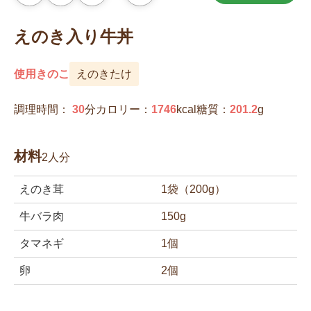
気
に
入
えのき入り牛丼
り
に
追
加
使用きのこ
えのきたけ
調理時間：
30
分
カロリー：
1746
kcal
糖質：
201.2
g
材料
2人分
えのき茸
1袋（200g）
牛バラ肉
150g
タマネギ
1個
卵
2個