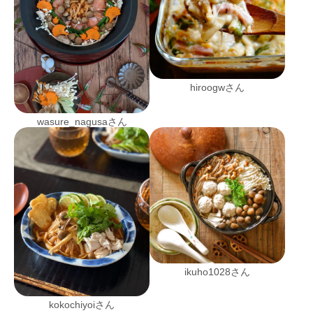
hiroogwさん
wasure_nagusaさん
ikuho1028さん
kokochiyoiさん