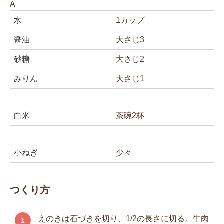
A
水
1カップ
醤油
大さじ3
砂糖
大さじ2
みりん
大さじ1
白米
茶碗2杯
小ねぎ
少々
つくり方
えのきは石づきを切り、1/2の長さに切る。牛肉
1