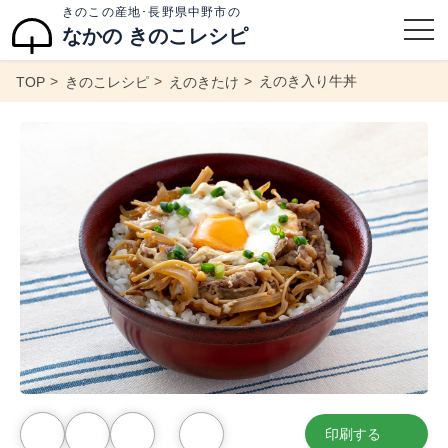
きのこの産地･長野県中野市の
なかの きのこレシピ
えのき入り牛丼
TOP
きのこレシピ
えのきたけ
印刷する
お