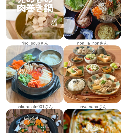
rino_soupさん
non_la_nonさん
sakuracafe001さん
haya.nanaさん