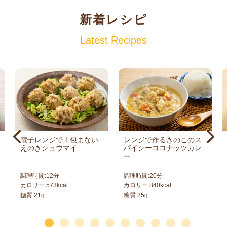
新着レシピ
Latest Recipes
電子レンジで！包まない
レンジで作るきのこのス
えのきシュウマイ
パイシーココナッツカレ
ー
調理時間:
12
分
調理時間:
20
分
カロリー:
573
kcal
カロリー:
840
kcal
糖質:
21
g
糖質:
25
g