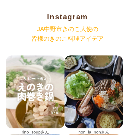
Instagram
JA中野市きのこ大使の
皆様のきのこ料理アイデア
rino_soupさん
non_la_nonさん