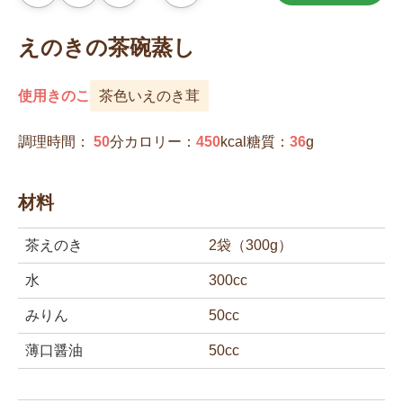
気
に
入
えのきの茶碗蒸し
り
に
追
加
使用きのこ
茶色いえのき茸
調理時間：
50
分
カロリー：
450
kcal
糖質：
36
g
材料
茶えのき
2袋（300g）
水
300cc
みりん
50cc
薄口醤油
50cc