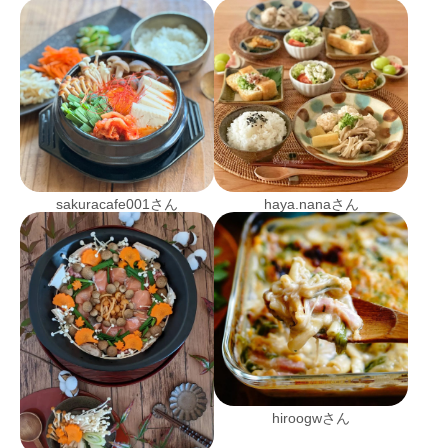
sakuracafe001さん
haya.nanaさん
hiroogwさん