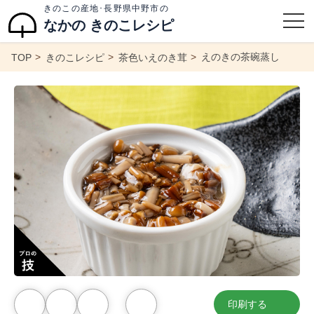
きのこの産地･長野県中野市の
なかの きのこレシピ
えのきの茶碗蒸し
TOP
きのこレシピ
茶色いえのき茸
印刷する
お