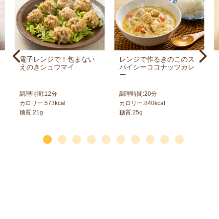
電子レンジで！包まない
レンジで作るきのこのス
えのきシュウマイ
パイシーココナッツカレ
ー
調理時間:
12
分
調理時間:
20
分
カロリー:
573
kcal
カロリー:
840
kcal
糖質:
21
g
糖質:
25
g