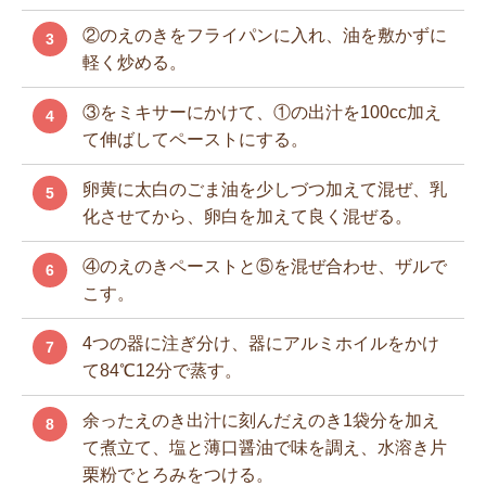
②のえのきをフライパンに入れ、油を敷かずに
3
軽く炒める。
③をミキサーにかけて、①の出汁を100cc加え
4
て伸ばしてペーストにする。
卵黄に太白のごま油を少しづつ加えて混ぜ、乳
5
化させてから、卵白を加えて良く混ぜる。
④のえのきペーストと⑤を混ぜ合わせ、ザルで
6
こす。
4つの器に注ぎ分け、器にアルミホイルをかけ
7
て84℃12分で蒸す。
余ったえのき出汁に刻んだえのき1袋分を加え
8
て煮立て、塩と薄口醤油で味を調え、水溶き片
栗粉でとろみをつける。