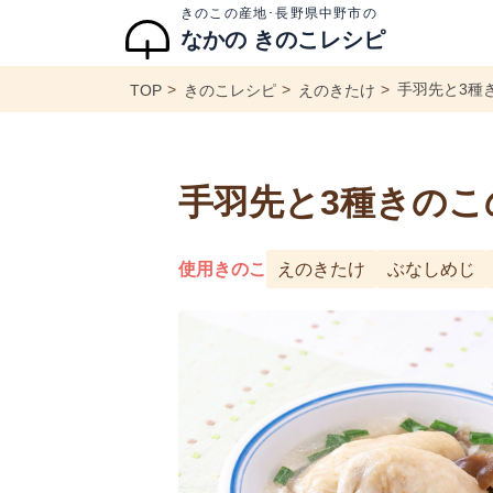
きのこの産地･長野県中野市の
なかの きのこレシピ
手羽先と3種
TOP
きのこレシピ
えのきたけ
手羽先と3種きの
使用きのこ
えのきたけ
ぶなしめじ