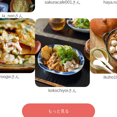
sakuracafe001さん
haya.
_la_nonさん
iroogwさん
ikuho
kokochiyoiさん
もっと見る