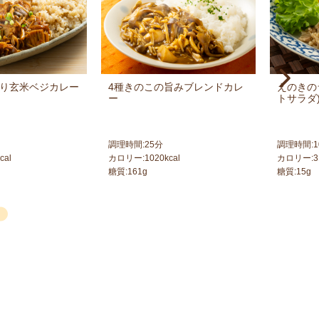
り玄米ベジカレー
4種きのこの旨みブレンドカレ
えのきの
ー
トサラダ
調理時間:
25
分
調理時間:
1
cal
カロリー:
1020
kcal
カロリー:
3
糖質:
161
g
糖質:
15
g