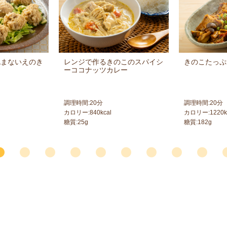
包まないえのき
レンジで作るきのこのスパイシ
きのこたっぷ
ーココナッツカレー
調理時間:
20
分
調理時間:
20
分
カロリー:
840
kcal
カロリー:
1220
k
糖質:
25
g
糖質:
182
g