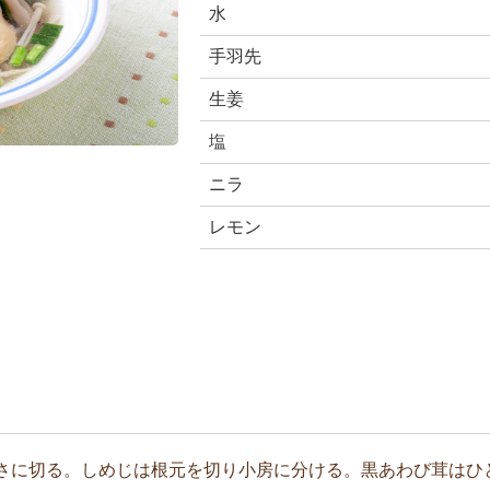
水
手羽先
生姜
塩
ニラ
レモン
さに切る。しめじは根元を切り小房に分ける。黒あわび茸はひ