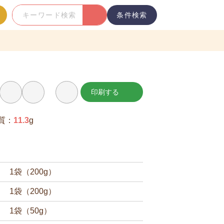
条件検索
キ
ー
ワ
ー
ド
検
印刷する
お
索
気
に
入
質：
11.3
g
り
に
追
加
1袋（200g）
1袋（200g）
1袋（50g）