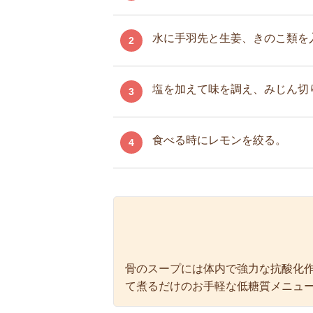
水に手羽先と生姜、きのこ類を
2
塩を加えて味を調え、みじん切
3
食べる時にレモンを絞る。
4
骨のスープには体内で強力な抗酸化
て煮るだけのお手軽な低糖質メニュ