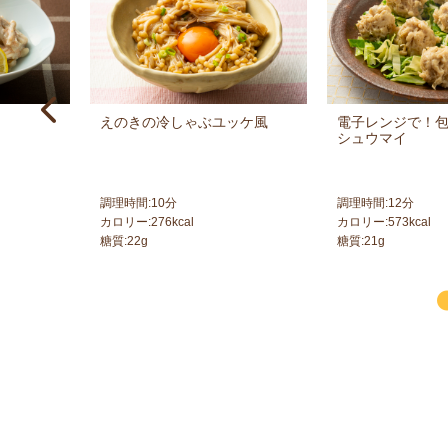
えのきの冷しゃぶユッケ風
電子レンジで！
シュウマイ
調理時間:
10
分
調理時間:
12
分
カロリー:
276
kcal
カロリー:
573
kcal
糖質:
22
g
糖質:
21
g