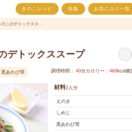
きのこレシピ
特集
お気に入り一覧
きのこのデトックスス…
このデトックススープ
調理時間：
40
分
カロリー：
460
kcal
糖
黒あわび茸
材料
2人分
えのき
しめじ
黒あわび茸