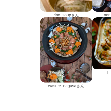
rino_soupさん
non
h
wasure_nagusaさん