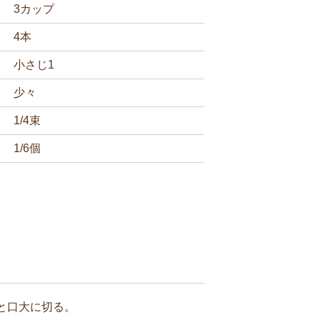
3カップ
4本
小さじ1
少々
1/4束
1/6個
と口大に切る。