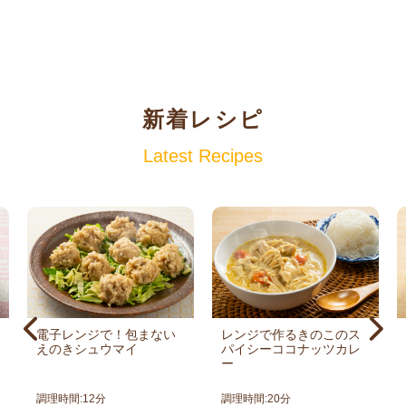
新着レシピ
Latest Recipes
電子レンジで！包まない
レンジで作るきのこのス
えのきシュウマイ
パイシーココナッツカレ
ー
調理時間:
12
分
調理時間:
20
分