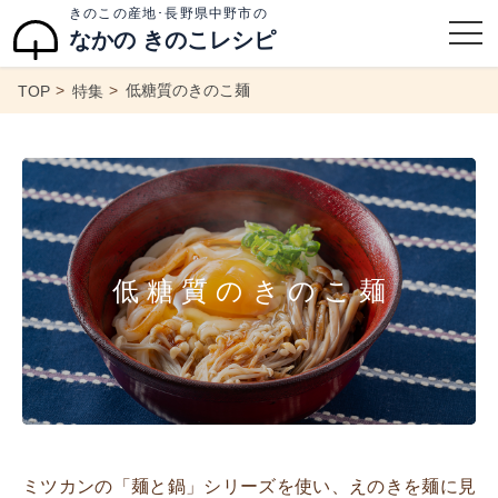
きのこの産地･長野県中野市の
なかの きのこレシピ
低糖質のきのこ麺
TOP
特集
低糖質のきのこ麺
ミツカンの「麺と鍋」シリーズを使い、えのきを麺に見