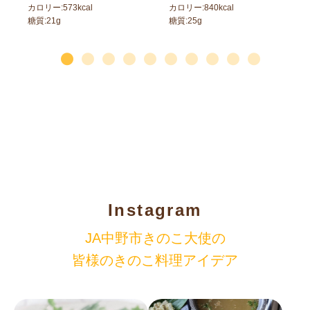
カロリー:
573
kcal
カロリー:
840
kcal
糖質:
21
g
糖質:
25
g
Instagram
JA中野市きのこ大使の
皆様のきのこ料理アイデア