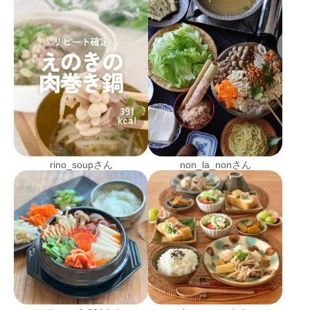
rino_soupさん
non_la_nonさん