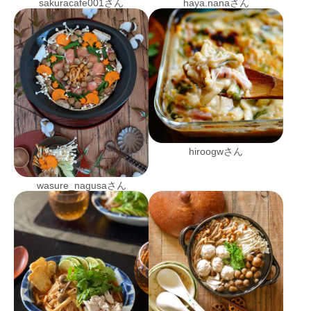
sakuracafe001さん
haya.nanaさん
hiroogwさん
wasure_nagusaさん