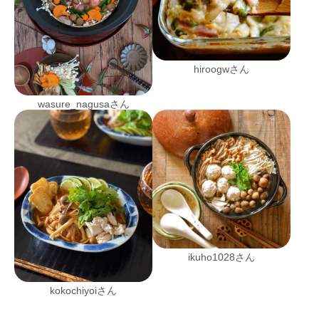
hiroogwさん
wasure_nagusaさん
ikuho1028さん
kokochiyoiさん