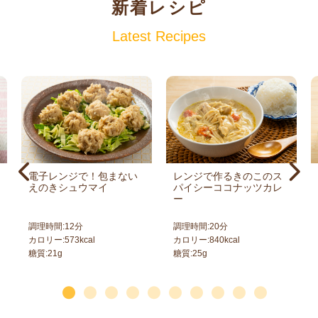
新着レシピ
Latest Recipes
電子レンジで！包まない
レンジで作るきのこのス
えのきシュウマイ
パイシーココナッツカレ
ー
調理時間:
12
分
調理時間:
20
分
カロリー:
573
kcal
カロリー:
840
kcal
糖質:
21
g
糖質:
25
g