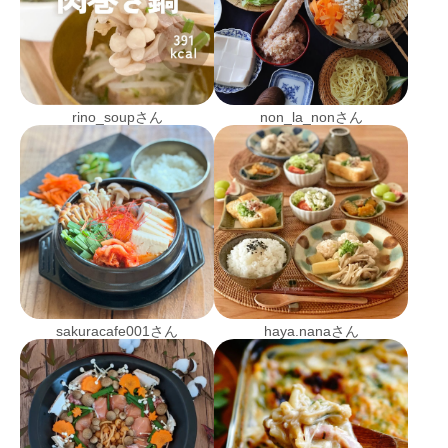
rino_soupさん
non_la_nonさん
sakuracafe001さん
haya.nanaさん