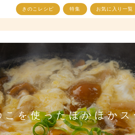
きのこレシピ
特集
お気に入り一覧
のこを使ったほかほかス