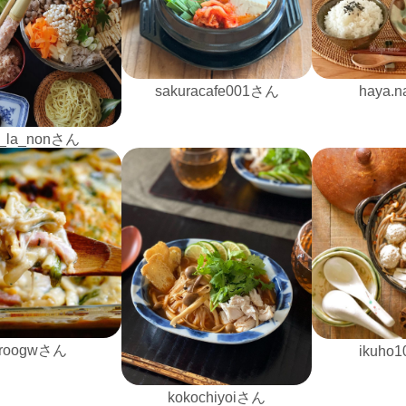
sakuracafe001さん
haya.
_la_nonさん
iroogwさん
ikuho
kokochiyoiさん