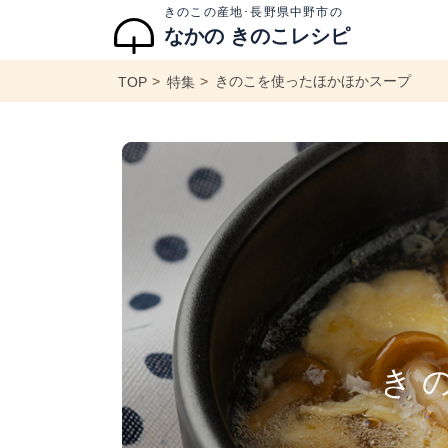
きのこの産地･長野県中野市の
なかの きのこレシピ
きのこを使ったほかほかスープ
TOP
特集
き