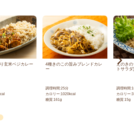
り玄米ベジカレー
4種きのこの旨みブレンドカレ
えのきの
ー
トサラダ
調理時間:
25
分
調理時間:
1
cal
カロリー:
1020
kcal
カロリー:
3
糖質:
161
g
糖質:
15
g