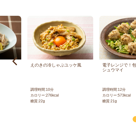
えのきの冷しゃぶユッケ風
電子レンジで！
シュウマイ
調理時間:
10
分
調理時間:
12
分
カロリー:
276
kcal
カロリー:
573
kcal
糖質:
22
g
糖質:
21
g