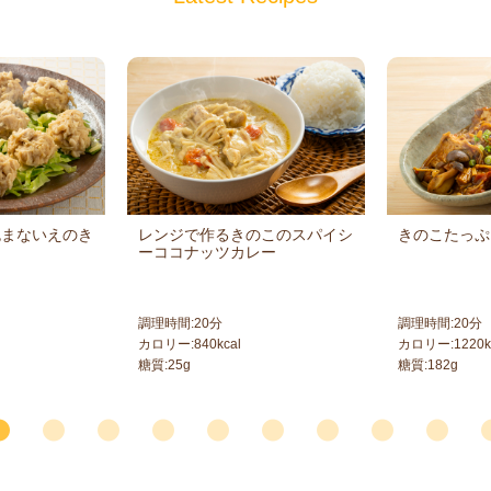
包まないえのき
レンジで作るきのこのスパイシ
きのこたっぷ
ーココナッツカレー
調理時間:
20
分
調理時間:
20
分
カロリー:
840
kcal
カロリー:
1220
k
糖質:
25
g
糖質:
182
g