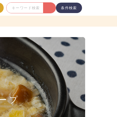
条件検索
キ
ー
ワ
ー
ド
検
索
ープ