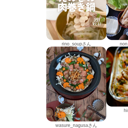
rino_soupさん
non
h
wasure_nagusaさん