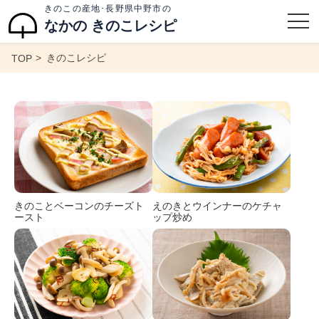
きのこの産地･長野県中野市の
なかの きのこレシピ
きのこレシピ
TOP
きのことベーコンのチーズト
えのきとウインナーのケチャ
ースト
ップ炒め