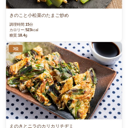
きのこと小松菜のたまご炒め
調理時間:
15
分
カロリー:
523
kcal
糖質:
18.4
g
えのきとニラのカリカリチヂミ