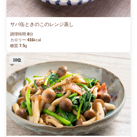
サバ缶ときのこのレンジ蒸し
調理時間:
8
分
カロリー:
416
kcal
糖質:
7.5
g