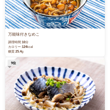
万能味付きなめこ
調理時間:
10
分
カロリー:
124
kcal
糖質:
25.4
g