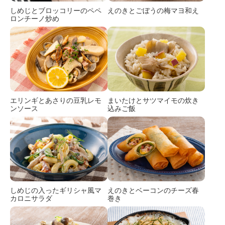
しめじとブロッコリーのペペ
えのきとごぼうの梅マヨ和え
ロンチーノ炒め
エリンギとあさりの豆乳レモ
まいたけとサツマイモの炊き
ンソース
込みご飯
しめじの入ったギリシャ風マ
えのきとベーコンのチーズ春
カロニサラダ
巻き