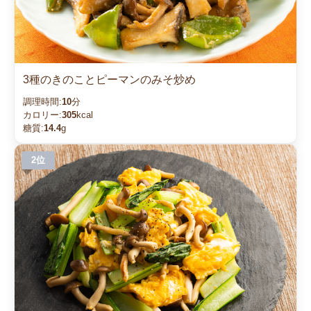
3種のきのことピーマンのみそ炒め
調理時間:
10
分
カロリー:
305
kcal
糖質:
14.4
g