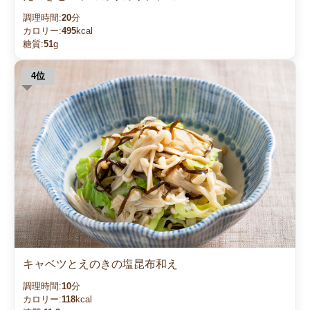
調理時間:
20
分
カロリー:
495
kcal
糖質:
51
g
キャベツとえのきの塩昆布和え
調理時間:
10
分
カロリー:
118
kcal