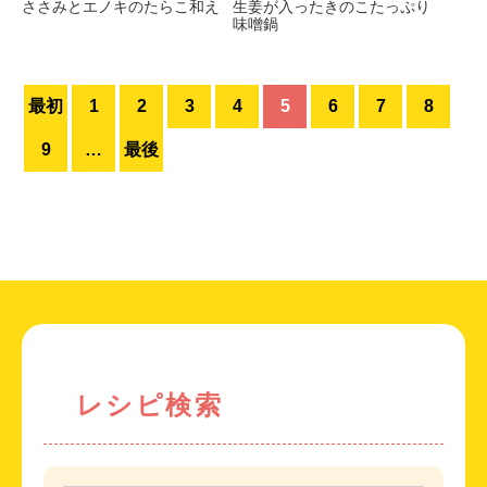
ささみとエノキのたらこ和え
生姜が入ったきのこたっぷり
味噌鍋
最初
1
2
3
4
5
6
7
8
9
…
最後
レシピ検索