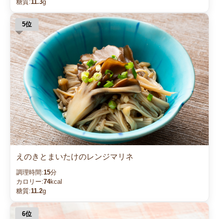
糖質:
11.3
g
えのきとまいたけのレンジマリネ
調理時間:
15
分
カロリー:
74
kcal
糖質:
11.2
g