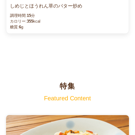
しめじとほうれん草のバター炒め
調理時間:
15
分
カロリー:
355
kcal
糖質:
6
g
特集
Featured Content