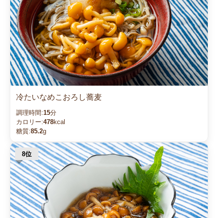
冷たいなめこおろし蕎麦
調理時間:
15
分
カロリー:
478
kcal
糖質:
85.2
g