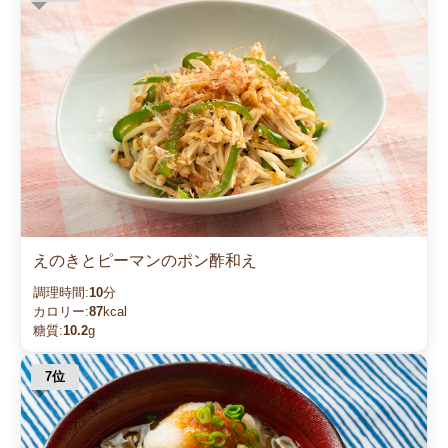
えのきとピーマンのポン酢和え
調理時間:
10
分
カロリー:
87
kcal
糖質:
10.2
g