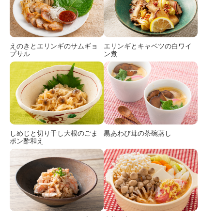
えのきとエリンギのサムギョ
エリンギとキャベツの白ワイ
プサル
ン煮
しめじと切り干し大根のごま
黒あわび茸の茶碗蒸し
ポン酢和え