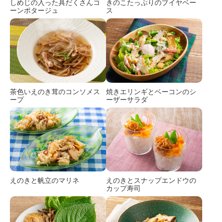
しめじの入った具だくさんコ
きのこたっぷりのブイヤベー
ーンポタージュ
ス
茶色いえのき茸のコンソメス
焼きエリンギとベーコンのシ
ープ
ーザーサラダ
えのきと帆立のマリネ
えのきとスナップエンドウの
カップ寿司