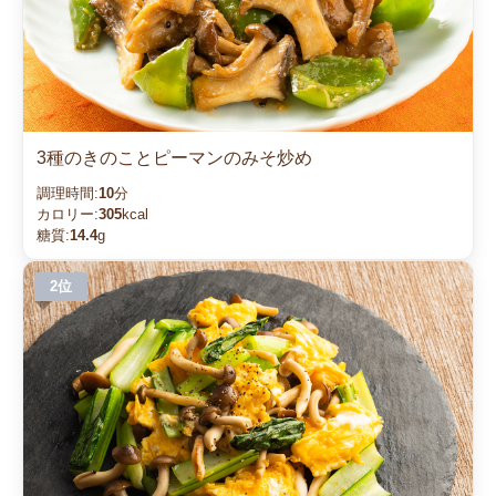
3種のきのことピーマンのみそ炒め
調理時間:
10
分
カロリー:
305
kcal
糖質:
14.4
g