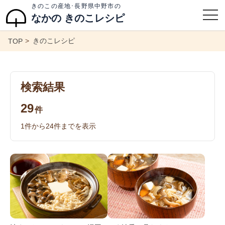
きのこの産地･長野県中野市の
なかの きのこレシピ
きのこレシピ
TOP
検索結果
29
件
1
件から
24
件までを表示