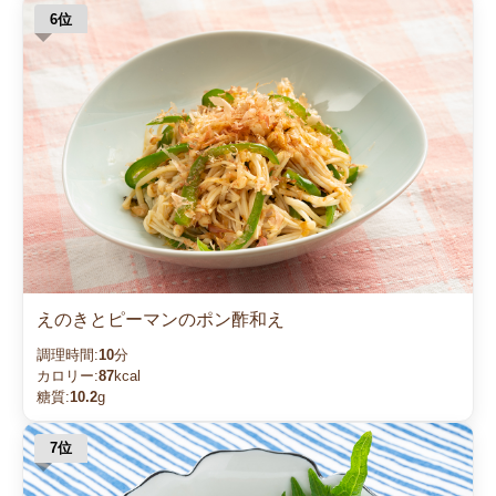
えのきとピーマンのポン酢和え
調理時間:
10
分
カロリー:
87
kcal
糖質:
10.2
g