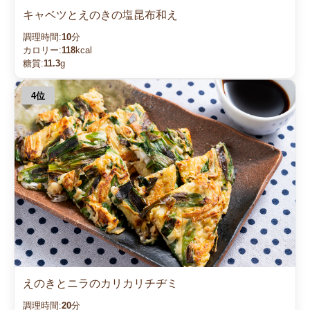
キャベツとえのきの塩昆布和え
調理時間:
10
分
カロリー:
118
kcal
糖質:
11.3
g
えのきとニラのカリカリチヂミ
調理時間:
20
分