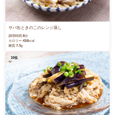
サバ缶ときのこのレンジ蒸し
調理時間:
8
分
カロリー:
416
kcal
糖質:
7.5
g