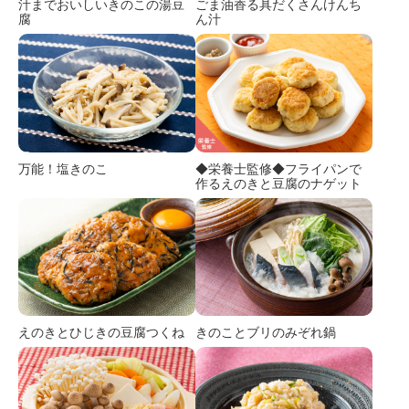
汁までおいしいきのこの湯豆
ごま油香る具だくさんけんち
腐
ん汁
万能！塩きのこ
◆栄養士監修◆フライパンで
作るえのきと豆腐のナゲット
えのきとひじきの豆腐つくね
きのことブリのみぞれ鍋