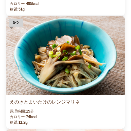
カロリー:
495
kcal
糖質:
51
g
えのきとまいたけのレンジマリネ
調理時間:
15
分
カロリー:
74
kcal
糖質:
11.2
g