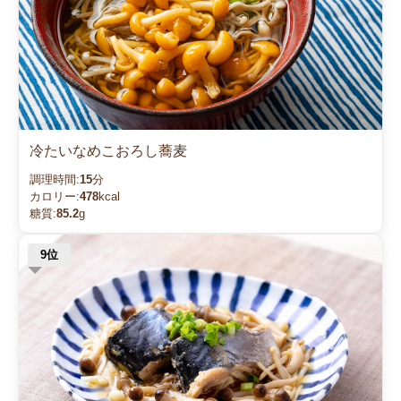
冷たいなめこおろし蕎麦
調理時間:
15
分
カロリー:
478
kcal
糖質:
85.2
g