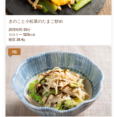
きのこと小松菜のたまご炒め
調理時間:
15
分
カロリー:
523
kcal
糖質:
18.4
g