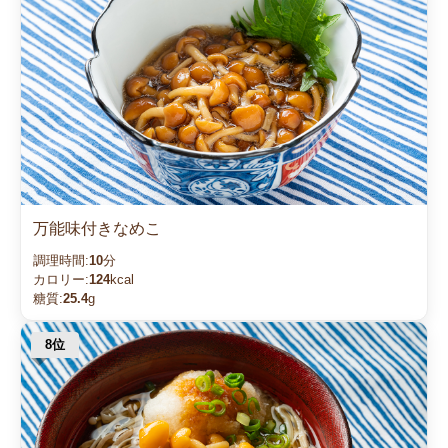
万能味付きなめこ
調理時間:
10
分
カロリー:
124
kcal
糖質:
25.4
g