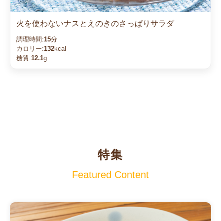
火を使わないナスとえのきのさっぱりサラダ
調理時間:
15
分
カロリー:
132
kcal
糖質:
12.1
g
特集
Featured Content