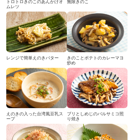
トロトロきのこのあんかけオ
無限きのこ
ムレツ
レンジで簡単えのきバター
きのことポテトのカレーマヨ
炒め
えのきの入った台湾風豆乳ス
ブリとしめじのバルサミコ照
ープ
り焼き