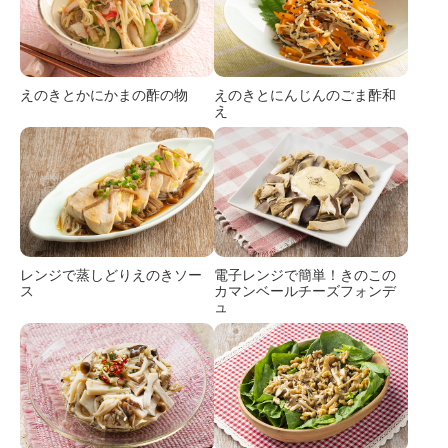
えのきとかにかまの酢の物
えのきとにんじんのごま酢和
え
レンジで蒸しどり
えのきソー
電子レンジで簡単！
きのこの
ス
カマンベールチーズ
フォンデ
ュ