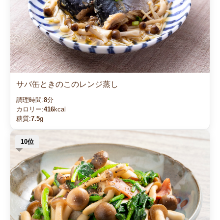
サバ缶ときのこのレンジ蒸し
調理時間:
8
分
カロリー:
416
kcal
糖質:
7.5
g