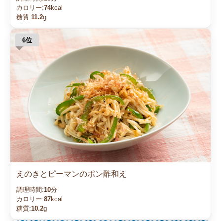
カロリー:
74
kcal
糖質:
11.2
g
えのきとピーマンのポン酢和え
調理時間:
10
分
カロリー:
87
kcal
糖質:
10.2
g