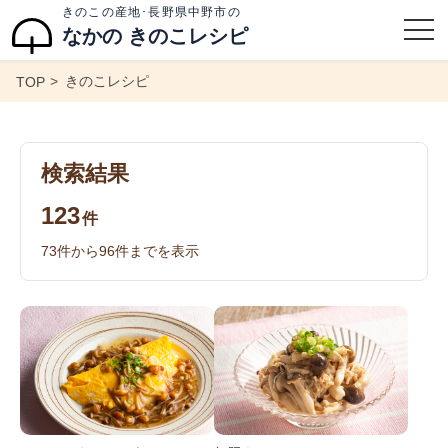
きのこの産地･長野県中野市の
なかの きのこレシピ
きのこレシピ
TOP
検索結果
123
件
73
件から
96
件までを表示