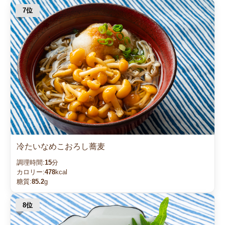
冷たいなめこおろし蕎麦
調理時間:
15
分
カロリー:
478
kcal
糖質:
85.2
g