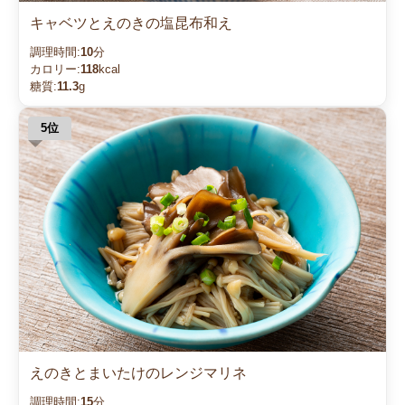
キャベツとえのきの塩昆布和え
調理時間:
10
分
カロリー:
118
kcal
糖質:
11.3
g
えのきとまいたけのレンジマリネ
調理時間:
15
分