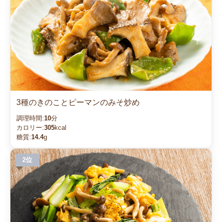
3種のきのことピーマンのみそ炒め
調理時間:
10
分
カロリー:
305
kcal
糖質:
14.4
g