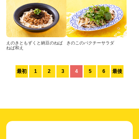
えのきともずくと
納豆のねば
きのこのパクチーサラダ
ねば和え
最初
1
2
3
4
5
6
最後