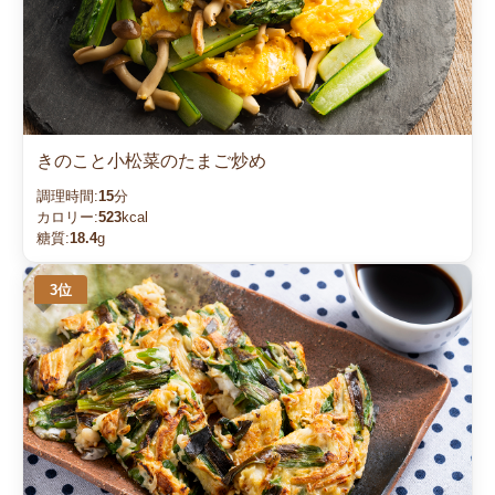
きのこと小松菜のたまご炒め
調理時間:
15
分
カロリー:
523
kcal
糖質:
18.4
g