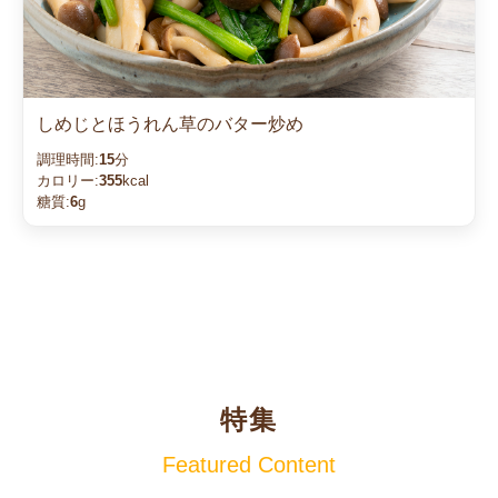
しめじとほうれん草のバター炒め
調理時間:
15
分
カロリー:
355
kcal
糖質:
6
g
特集
Featured Content