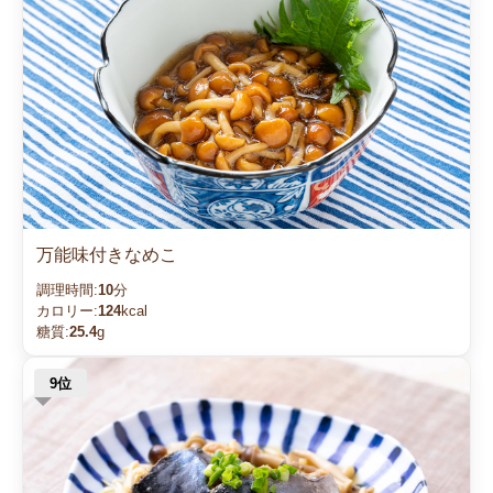
万能味付きなめこ
調理時間:
10
分
カロリー:
124
kcal
糖質:
25.4
g