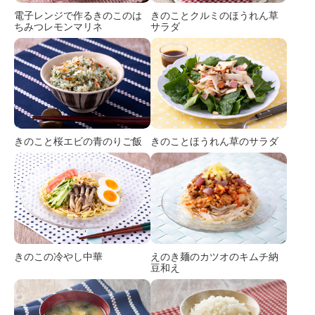
電子レンジで作る
きのこのは
きのことクルミの
ほうれん草
ちみつレモンマリネ
サラダ
きのこと桜エビの青のりご飯
きのことほうれん草のサラダ
きのこの冷やし中華
えのき麺のカツオの
キムチ納
豆和え