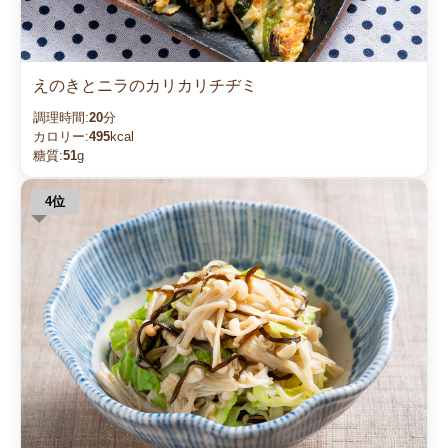
えのきとニラのカリカリチヂミ
調理時間:
20
分
カロリー:
495
kcal
糖質:
51
g