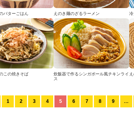
のバターごはん
えのき麺のざるラーメン
冷
のこの焼きそば
炊飯器で作るシンガポール風チキンライ
え
ス
1
2
3
4
5
6
7
8
9
…