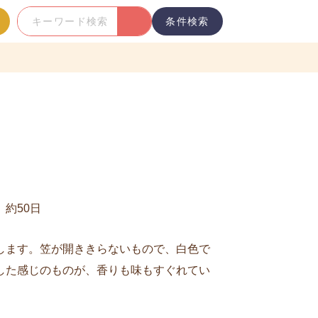
条件検索
キ
ー
ワ
ー
ド
検
索
約50日
します。笠が開ききらないもので、白色で
した感じのものが、香りも味もすぐれてい