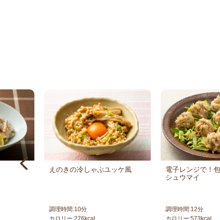
えのきの冷しゃぶユッケ風
電子レンジで！
シュウマイ
調理時間:
10
分
調理時間:
12
分
カロリー:
276
kcal
カロリー:
573
kcal