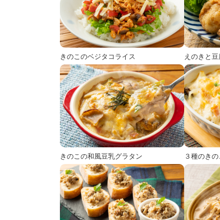
きのこのベジタコライス
えのきと豆
きのこの和風豆乳グラタン
３種のきの