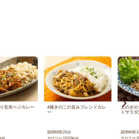
り玄米ベジカレー
4種きのこの旨みブレンドカレ
えのきの
ー
トサラダ
調理時間:
25
分
調理時間:
1
cal
カロリー:
1020
kcal
カロリー:
3