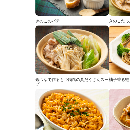
きのこのパテ
きのこたっ
鍋つゆで作る
もつ鍋風の具だくさんスー
柚子香る鮭
プ