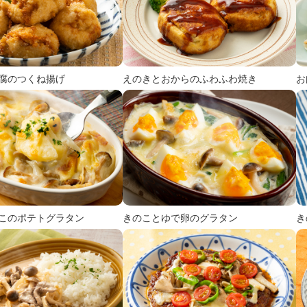
腐のつくね揚げ
えのきとおからのふわふわ焼き
お
このポテトグラタン
きのことゆで卵のグラタン
き