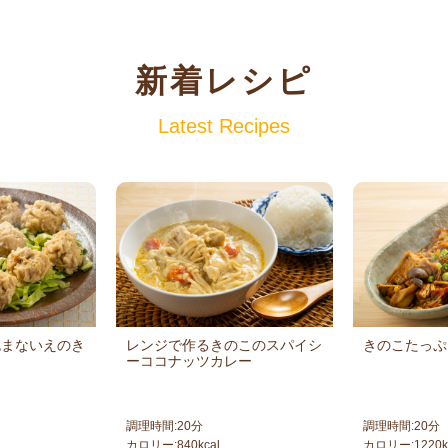
新着レシピ
Latest Recipes
包まないえのき
レンジで作るきのこのスパイシ
きのこたっぷ
ーココナッツカレー
調理時間:
20
分
調理時間:
20
分
カロリー:
840
kcal
カロリー:
1220
k