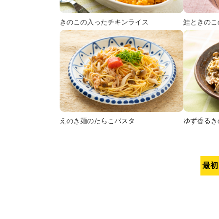
きのこの入ったチキンライス
鮭ときのこ
えのき麺のたらこパスタ
ゆず香るき
最初