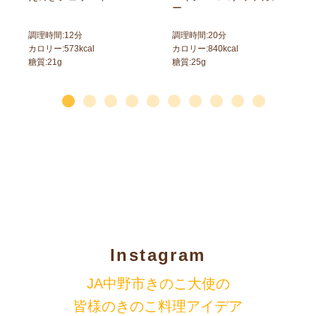
ー
調理時間:
12
分
調理時間:
20
分
カロリー:
573
kcal
カロリー:
840
kcal
糖質:
21
g
糖質:
25
g
Instagram
JA中野市きのこ大使の
皆様のきのこ料理アイデア