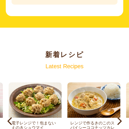
新着レシピ
Latest Recipes
電子レンジで！包まない
レンジで作るきのこのス
えのきシュウマイ
パイシーココナッツカレ