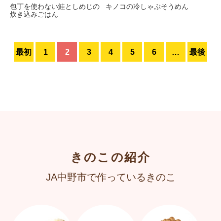
包丁を使わない鮭としめじの
キノコの冷しゃぶそうめん
炊き込みごはん
最初
1
2
3
4
5
6
…
最後
きのこの紹介
JA中野市で作っているきのこ