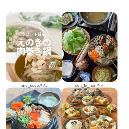
rino_soupさん
non_la_nonさん