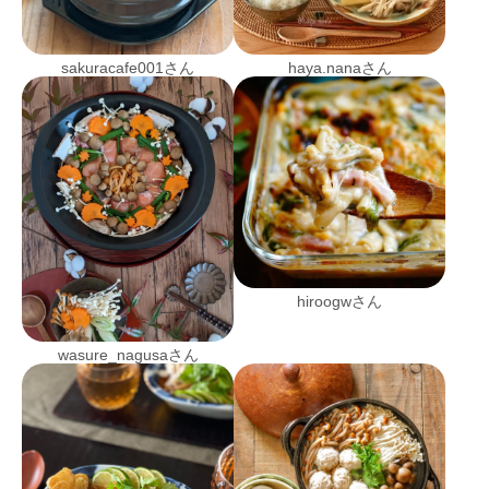
sakuracafe001さん
haya.nanaさん
hiroogwさん
wasure_nagusaさん